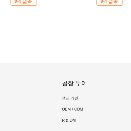
접촉
접촉
공장 투어
생산 라인
OEM / ODM
R & D에