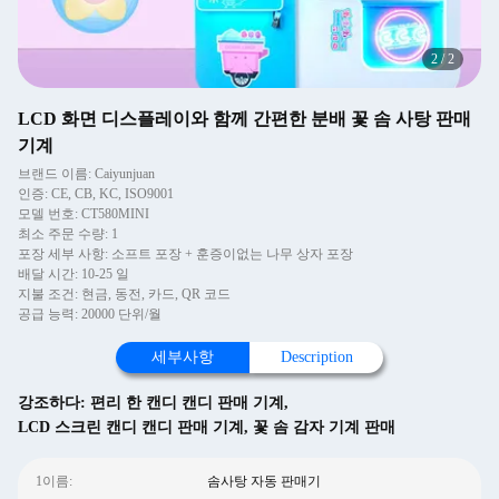
2
/
2
LCD 화면 디스플레이와 함께 간편한 분배 꽃 솜 사탕 판매
기계
브랜드 이름: Caiyunjuan
인증: CE, CB, KC, ISO9001
모델 번호: CT580MINI
최소 주문 수량: 1
포장 세부 사항: 소프트 포장 + 훈증이없는 나무 상자 포장
배달 시간: 10-25 일
지불 조건: 현금, 동전, 카드, QR 코드
공급 능력: 20000 단위/월
세부사항
Description
강조하다:
편리 한 캔디 캔디 판매 기계
,
LCD 스크린 캔디 캔디 판매 기계
,
꽃 솜 감자 기계 판매
1이름:
솜사탕 자동 판매기