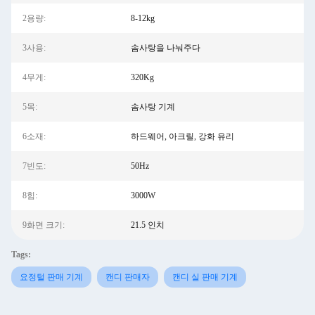
2용량:
8-12kg
3사용:
솜사탕을 나눠주다
4무게:
320Kg
5목:
솜사탕 기계
6소재:
하드웨어, 아크릴, 강화 유리
7빈도:
50Hz
8힘:
3000W
9화면 크기:
21.5 인치
Tags:
요정털 판매 기계
캔디 판매자
캔디 실 판매 기계